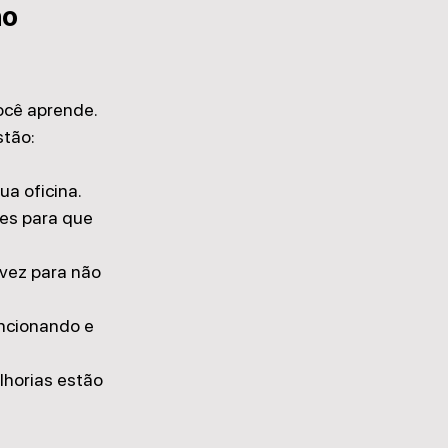
o 
ocê aprende. 
stão:
ua oficina.
es para que 
vez para não 
uncionando e 
lhorias estão 