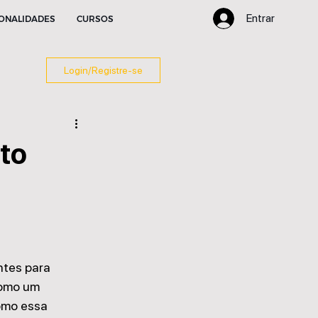
Entrar
ONALIDADES
CURSOS
Login/Registre-se
to
ntes para 
como um 
omo essa 