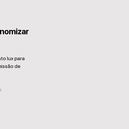
nomizar 
to lux para 
missão de 
: