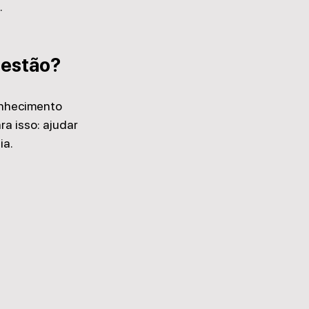
.
gestão?
onhecimento 
a isso: ajudar 
ia.