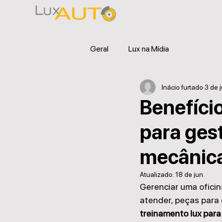
Geral
Lux na Mídia
Inácio furtado
3 de j
Benefíci
para gest
mecânic
Atualizado:
18 de jun.
Gerenciar uma oficin
atender, peças para 
treinamento lux par