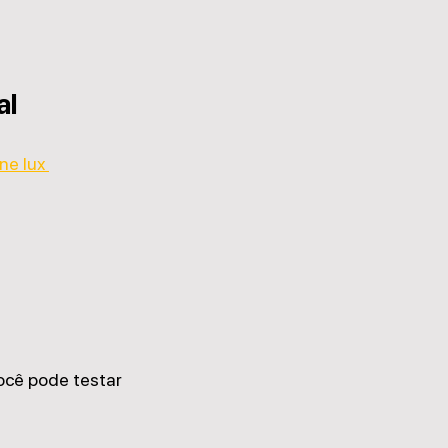
al
ne lux 
você pode testar 