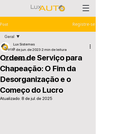
Registre-se
Post
Geral
Lux Sistemas
Geral
7 de jun. de 2023
2 min de leitura
Ordem de Serviço para
Lux na Mídia
Chapeação: O Fim da
Desorganização e o
Começo do Lucro
Atualizado:
8 de jul. de 2025