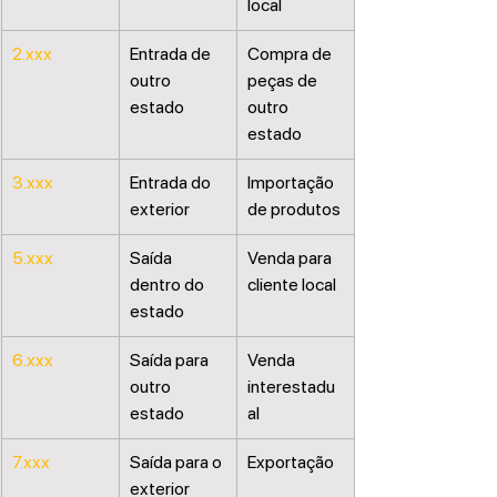
local
2.xxx
Entrada de 
Compra de 
outro 
peças de 
estado
outro 
estado
3.xxx
Entrada do 
Importação 
exterior
de produtos
5.xxx
Saída 
Venda para 
dentro do 
cliente local
estado
6.xxx
Saída para 
Venda 
outro 
interestadu
estado
al
7.xxx
Saída para o 
Exportação
exterior