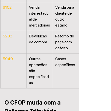
6102
Venda 
Venda para 
interestadu
cliente de 
al de 
outro 
mercadorias
estado
5202
Devolução 
Retorno de 
de compra
peça com 
defeito
5949
Outras 
Casos 
operações 
específicos
não 
especificad
as
O CFOP muda com a 