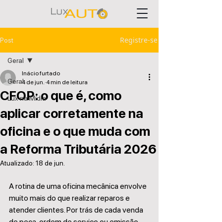
Registre-se
Post
Geral
Inácio furtado
Geral
4 de jun.
4 min de leitura
CFOP: o que é, como
Lux na Mídia
aplicar corretamente na
oficina e o que muda com
a Reforma Tributária 2026
Atualizado:
18 de jun.
A rotina de uma oficina mecânica envolve 
muito mais do que realizar reparos e 
atender clientes. Por trás de cada venda 
de peça, ordem de serviço ou emissão 