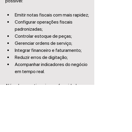
possível:
Emitir notas fiscais com mais rapidez;
Configurar operações fiscais 
padronizadas;
Controlar estoque de peças;
Gerenciar ordens de serviço;
Integrar financeiro e faturamento;
Reduzir erros de digitação;
Acompanhar indicadores do negócio 
em tempo real.
Além de garantir maior conformidade 
tributária, a automação proporciona mais 
produtividade para a equipe.
Como o Lux Auto pode 
ajudar sua oficina