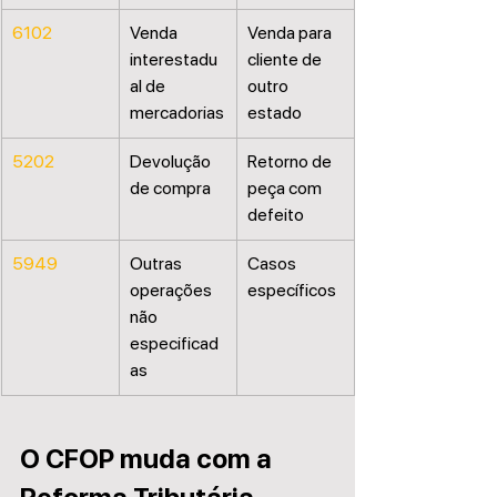
6102
Venda 
Venda para 
interestadu
cliente de 
al de 
outro 
mercadorias
estado
5202
Devolução 
Retorno de 
de compra
peça com 
defeito
5949
Outras 
Casos 
operações 
específicos
não 
especificad
as
O CFOP muda com a 