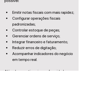
possível:
Emitir notas fiscais com mais rapidez;
Configurar operações fiscais 
padronizadas;
Controlar estoque de peças;
Gerenciar ordens de serviço;
Integrar financeiro e faturamento;
Reduzir erros de digitação;
Acompanhar indicadores do negócio 
em tempo real.
Além de garantir maior conformidade 
tributária, a automação proporciona mais 
produtividade para a equipe.
Como o Lux Auto pode 
ajudar sua oficina