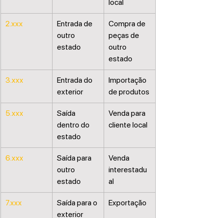
local
2.xxx
Entrada de 
Compra de 
outro 
peças de 
estado
outro 
estado
3.xxx
Entrada do 
Importação 
exterior
de produtos
5.xxx
Saída 
Venda para 
dentro do 
cliente local
estado
6.xxx
Saída para 
Venda 
outro 
interestadu
estado
al
7.xxx
Saída para o 
Exportação
exterior