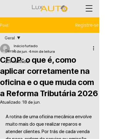
Registre-se
Post
Geral
Inácio furtado
Geral
4 de jun.
4 min de leitura
CFOP: o que é, como
Lux na Mídia
aplicar corretamente na
oficina e o que muda com
a Reforma Tributária 2026
Atualizado:
18 de jun.
A rotina de uma oficina mecânica envolve 
muito mais do que realizar reparos e 
atender clientes. Por trás de cada venda 
de peça, ordem de serviço ou emissão 