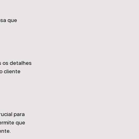
osa que 
s os detalhes 
 cliente 
ucial para 
ermite que 
ente.