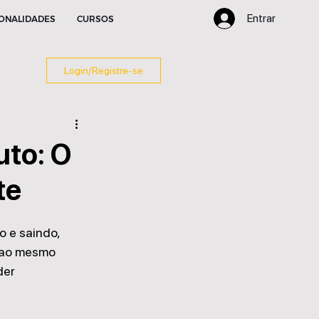
Entrar
ONALIDADES
CURSOS
Login/Registre-se
uto: O
te
o e saindo, 
 ao mesmo 
der 