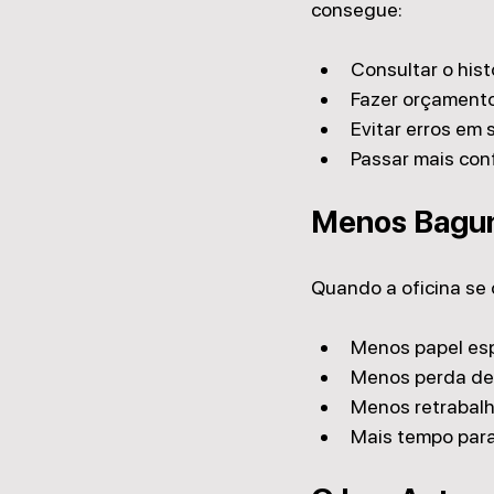
consegue:
Consultar o hist
Fazer orçamento
Evitar erros em 
Passar mais con
Menos Bagun
Quando a oficina se o
Menos papel es
Menos perda de
Menos retrabal
Mais tempo para