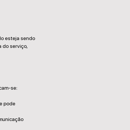
o esteja sendo 
 do serviço, 
acam-se:
e pode 
omunicação 