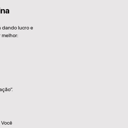
ina
 dando lucro e 
 melhor:
ação”.
 Você 