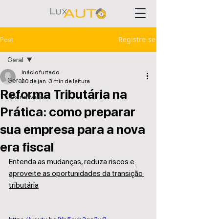
Registre-se
Post
Geral
Inácio furtado
Geral
30 de jan.
3 min de leitura
Reforma Tributária na
Lux na Mídia
Prática: como preparar
sua empresa para a nova
era fiscal
Entenda as mudanças, reduza riscos e 
aproveite as oportunidades da transição 
tributária